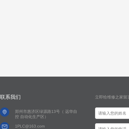
联系我们
立即给维修之家留

郑州市惠济区绿源路13号（ 远华自
控 自动化生产区）

1PLC@163.com