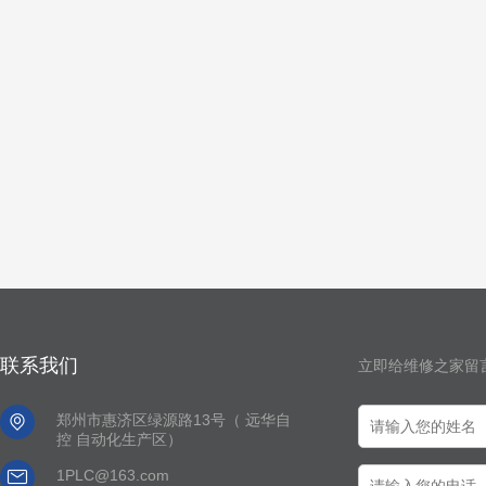
联系我们
立即给维修之家留

郑州市惠济区绿源路13号（ 远华自
控 自动化生产区）

1PLC@163.com