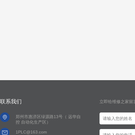
联系我们
立即给维修之家留

郑州市惠济区绿源路13号（ 远华自
控 自动化生产区）

1PLC@163.com